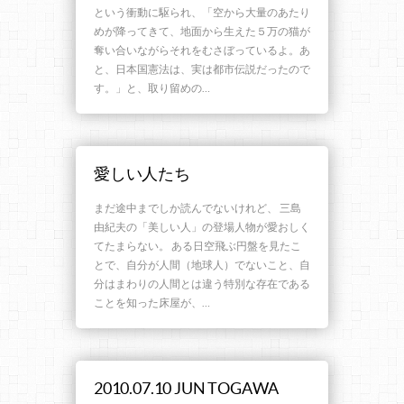
という衝動に駆られ、「空から大量のあたり
めが降ってきて、地面から生えた５万の猫が
奪い合いながらそれをむさぼっているよ。あ
と、日本国憲法は、実は都市伝説だったので
す。」と、取り留めの…
愛しい人たち
まだ途中までしか読んでないけれど、 三島
由紀夫の「美しい人」の登場人物が愛おしく
てたまらない。 ある日空飛ぶ円盤を見たこ
とで、自分が人間（地球人）でないこと、自
分はまわりの人間とは違う特別な存在である
ことを知った床屋が、…
2010.07.10 JUN TOGAWA