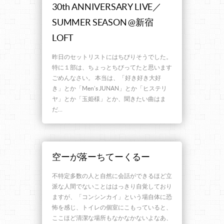
30th ANNIVERSARY LIVE／
SUMMER SEASON @新宿
LOFT
昨日のセットリストにはちびりそうでした。
特に１部は、ちょっとちびってたと思います
ごめんなさい。 本当は、「好き好き大好
き」とか「Men’s JUNAN」とか「ヒステリ
ヤ」とか「玉姫様」とか、聞きたい曲はま
だ…
空ーが落ーちてーくるー
不特定多数の人と自然に会話ができるほど立
派な人間でないことははっきり自覚しており
ますが、「コンシンカイ」という場自体に恐
怖を感じ、トイレの個室にこもっていると、
ここほど清潔な場所もなかなかないよなあ、