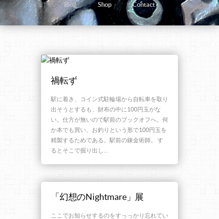
Blog
Shop
Contact
禍転ず
駅に着き、コイン式駐輪場から自転車を取り
出そうとするも、財布の中に100円玉がな
い。仕方が無いので駅前のブックオフへ。何
か本でも買い、お釣りという形で100円玉を
精製するためである。駅前の錬金術師。 す
るとそこで掘り出し…
「幻想のNightmare」展
ここでお知らせするのをすっっかり忘れてい