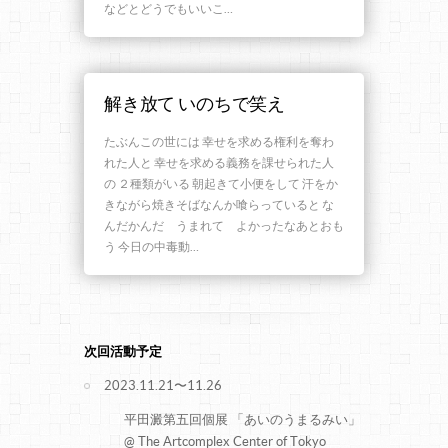
などとどうでもいいこ…
解き放て いのちで笑え
たぶんこの世には 幸せを求める権利を奪わ
れた人と 幸せを求める義務を課せられた人
の ２種類がいる 朝起きて小便をして 汗をか
きながら焼きそばなんか喰らっていると な
んだかんだ うまれて よかったなあとおも
う 今日の中毒動…
次回活動予定
2023.11.21〜11.26
平田澱第五回個展 「あいのうまるみい」
@ The Artcomplex Center of Tokyo