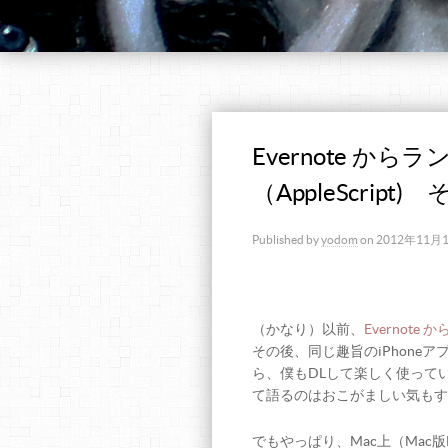
Evernote か
（AppleScript)
Published by
yodom
on
2012年11月
（かなり）以前、
Evernote
その後、同じ趣旨のiPhoneア
ら、僕もDLして楽しく使って
て語るのはおこがましい気もす
でもやっぱり、Mac上（Mac版