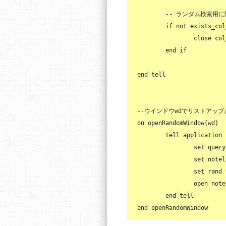
-- ランダム検索用
if
not
 exists_col
close
 col
end
if
end
 tell

--ウインドウwdでリストアッ
on
 openRandomWindow(wd)

	tell application 
set
query
set
 notel
set
rand
open
 note
end
end