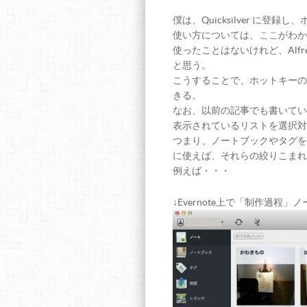
僕は、Quicksilver に登録
使い方については、
ここ
がわか
使ったことはないけれど、Alf
と思う。
こうすることで、ホットキーの
きる。
なお、以前の記事でも書いてい
表示されているリストを選択対
つまり、ノートブックやタグを
に使えば、それらの絞りこまれ
例えば・・・
↓Evernote上で「制作過