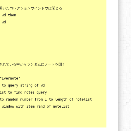
に開いたコレクションウインドウは閉じる
_wd 
then
_wd

プされている中からランダムにノートを開く
"Evernote"
to
query
string
of
 wd

ist 
to
 find notes 
query
to
 random 
number
from
1
to
length
of
 notelist

 
window
with
 item 
rand
of
 notelist
