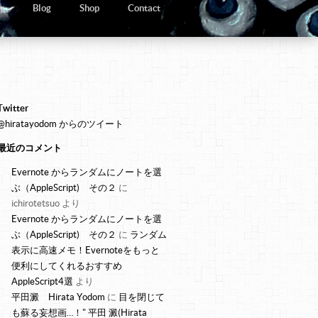
y
Blog
Shop
Contact
Twitter
@hiratayodom からのツイート
最近のコメント
Evernote からランダムにノートを選
ぶ（AppleScript) その２
に
ichirotetsuo
より
Evernote からランダムにノートを選
ぶ（AppleScript) その２
に
ランダム
表示に高速メモ！Evernoteをもっと
便利にしてくれるおすすめ
AppleScript4選
より
平田澱 Hirata Yodom
に
目を閉じて
も蘇る妄想画…！" 平田 澱(Hirata