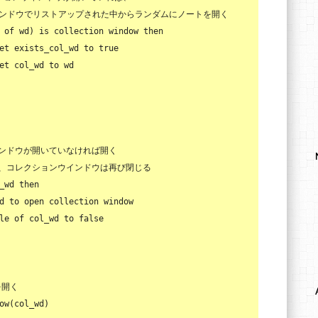
インドウでリストアップされた中からランダムにノートを開く
of
 wd) 
is
 collection 
window
then
et
 exists_col_wd 
to
true
et
 col_wd 
to
 wd

インドウが開いていなければ開く
後、コレクションウインドウは再び閉じる
_wd 
then
d 
to
open
 collection 
window
le
of
 col_wd 
to
false
を開く