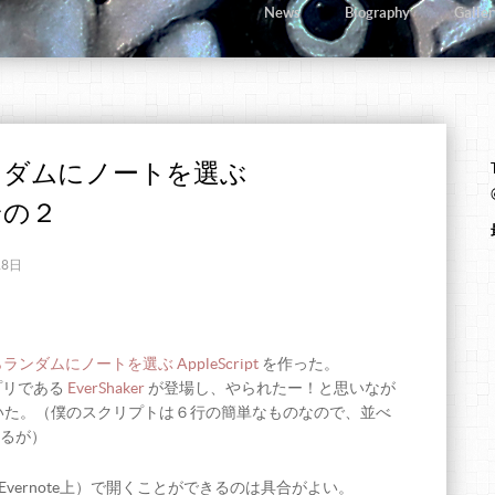
News
Biography
Galler
らランダムにノートを選ぶ
 その２
18日
 からランダムにノートを選ぶ AppleScript
を作った。
プリである
EverShaker
が登場し、やられたー！と思いなが
いた。（僕のスクリプトは６行の簡単なものなので、並べ
るが）
Evernote上）で開くことができるのは具合がよい。