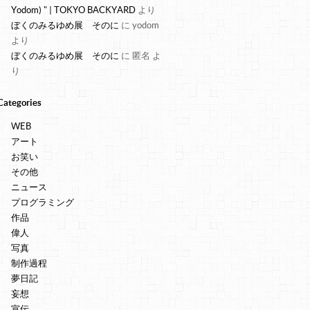
Yodom) " | TOKYO BACKYARD
より
ぼくのみるゆめ展 そのに
に
yodom
より
ぼくのみるゆめ展 そのに
に
匿名
よ
り
Categories
WEB
アート
お笑い
その他
ニュース
プログラミング
作品
偉人
写真
制作過程
夢日記
妄想
宣伝