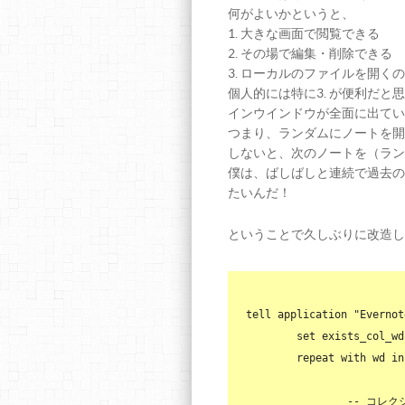
何がよいかというと、
1. 大きな画面で閲覧できる
2. その場で編集・削除できる
3. ローカルのファイルを開く
個人的には特に3. が便利だと思
インウインドウが全面に出てい
つまり、ランダムにノートを開
しないと、次のノートを（ラン
僕は、ばしばしと連続で過去の
たいんだ！
ということで久しぶりに改造し
tell application "Evernote
set
 exists_col_wd
repeat
with
 wd 
in
-- コレ