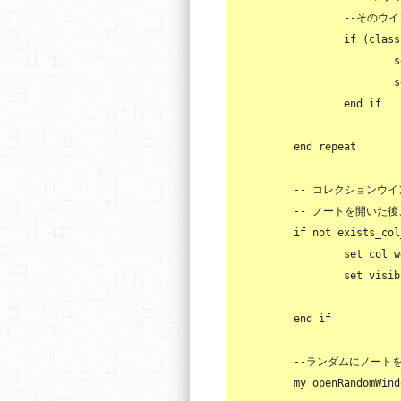
--そのウ
if
 (
class
s
s
end
if
end
repeat
-- コレクションウ
-- ノートを開いた
if
not
 exists_col
set
 col_w
set
visib
end
if
--ランダムにノート
	my openRandomWindow(col_wd)
