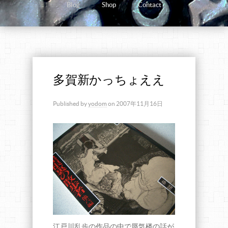
Blog
Shop
Contact
多賀新かっちょええ
Published by
yodom
on
2007年11月16日
江戸川乱歩の作品の中で蜃気楼の話が