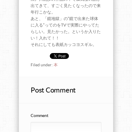
出てきて、すごく見たくなったので来
年行こかな。
あと、「鏡地獄」の”鏡で出来た球体
に入る”ってのをTVで実際にやってた
らしい。見たかった。というか入りた
い！入れて！！
それにしても表紙カッコヨスギル。
Filed under:
本
Post Comment
Comment