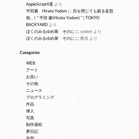
AppleScript4選
より
平田澱 Hirata Yodom
に
目を閉じても蘇る妄想
画…！" 平田 澱(Hirata Yodom) " | TOKYO
BACKYARD
より
ぼくのみるゆめ展 そのに
に
yodom
より
ぼくのみるゆめ展 そのに
に
匿名
より
Categories
WEB
アート
お笑い
その他
ニュース
プログラミング
作品
偉人
写真
制作過程
夢日記
妄想