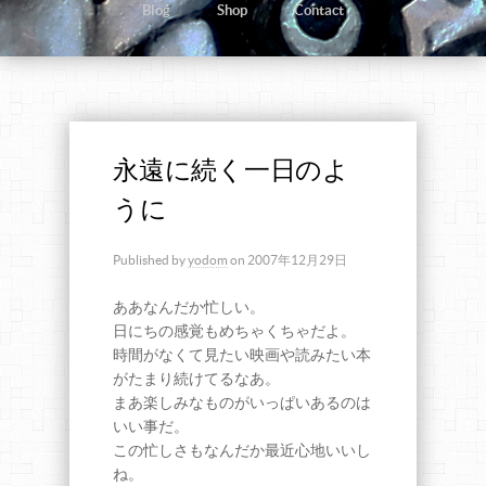
Blog
Shop
Contact
永遠に続く一日のよ
うに
Published by
yodom
on
2007年12月29日
ああなんだか忙しい。
日にちの感覚もめちゃくちゃだよ。
時間がなくて見たい映画や読みたい本
がたまり続けてるなあ。
まあ楽しみなものがいっぱいあるのは
いい事だ。
この忙しさもなんだか最近心地いいし
ね。