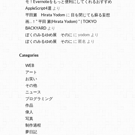
モ！Evernoteをもっと便利にしてくれるおすすめ
AppleScript4選
より
平田澱 Hirata Yodom
に
目を閉じても蘇る妄想
画…！" 平田 澱(Hirata Yodom) " | TOKYO
BACKYARD
より
ぼくのみるゆめ展 そのに
に
yodom
より
ぼくのみるゆめ展 そのに
に
匿名
より
Categories
WEB
アート
お笑い
その他
ニュース
プログラミング
作品
偉人
写真
制作過程
夢日記