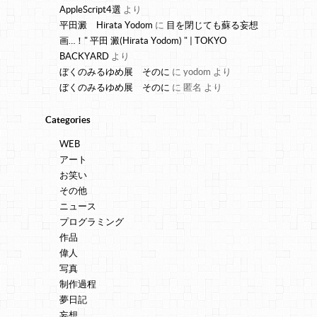
AppleScript4選
より
平田澱 Hirata Yodom
に
目を閉じても蘇る妄想
画…！" 平田 澱(Hirata Yodom) " | TOKYO
BACKYARD
より
ぼくのみるゆめ展 そのに
に
yodom
より
ぼくのみるゆめ展 そのに
に
匿名
より
Categories
WEB
アート
お笑い
その他
ニュース
プログラミング
作品
偉人
写真
制作過程
夢日記
妄想