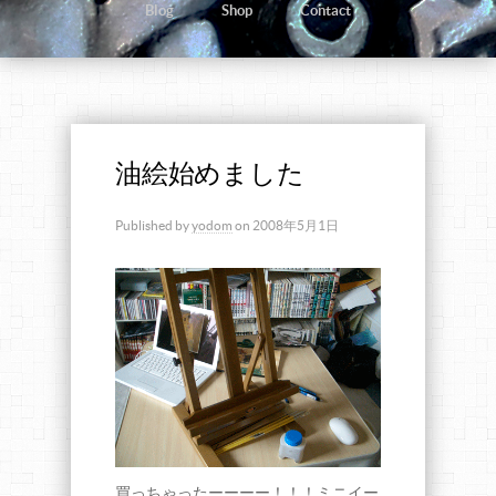
Blog
Shop
Contact
油絵始めました
Published by
yodom
on
2008年5月1日
買っちゃったーーーー！！！ミニイー