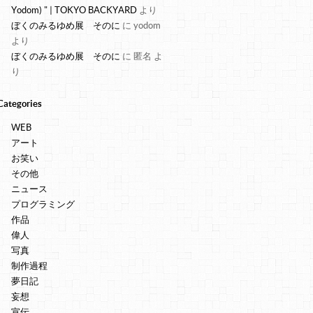
Yodom) " | TOKYO BACKYARD
より
ぼくのみるゆめ展 そのに
に
yodom
より
ぼくのみるゆめ展 そのに
に
匿名
よ
り
Categories
WEB
アート
お笑い
その他
ニュース
プログラミング
作品
偉人
写真
制作過程
夢日記
妄想
宣伝