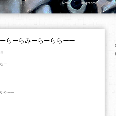
News
Biography
Galler
ーらーらみーらーららーー
3日
なー
ややーー