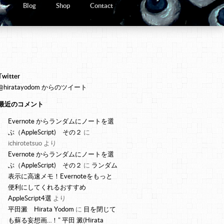
y
Blog
Shop
Contact
Twitter
@hiratayodom からのツイート
最近のコメント
Evernote からランダムにノートを選
ぶ（AppleScript) その２
に
ichirotetsuo
より
Evernote からランダムにノートを選
ぶ（AppleScript) その２
に
ランダム
表示に高速メモ！Evernoteをもっと
便利にしてくれるおすすめ
AppleScript4選
より
平田澱 Hirata Yodom
に
目を閉じて
も蘇る妄想画…！" 平田 澱(Hirata