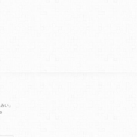
るみい」
o