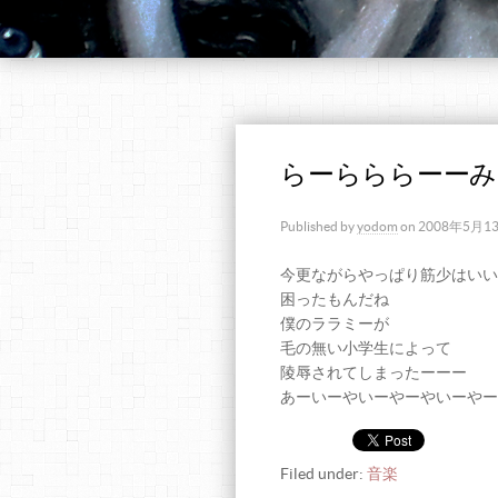
らーらららーーみ
Published by
yodom
on
2008年5月1
今更ながらやっぱり筋少はいい
困ったもんだね
僕のララミーが
毛の無い小学生によって
陵辱されてしまったーーー
あーいーやいーやーやいーやー
Filed under:
音楽