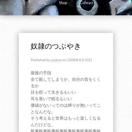
Blog
Shop
Contact
奴隷のつぶやき
Published by
yodom
on
2008年6月10日
最後の手段
全て殺してしまうか、自分の首をくく
るか
目を瞑って生きるもいい
耳を塞いで眠るもいい
価値がないってのは縛りが無いってこ
となんだな。
そう考えると世界はもっと楽しくなる
んだけどな。
飯事飯事飯事飯事飯事飯事飯事飯事飯