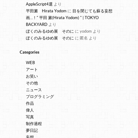
AppleScript4選
より
平田澱 Hirata Yodom
に
目を閉じても蘇る妄想
画…！" 平田 澱(Hirata Yodom) " | TOKYO
BACKYARD
より
ぼくのみるゆめ展 そのに
に
yodom
より
ぼくのみるゆめ展 そのに
に
匿名
より
Categories
WEB
アート
お笑い
その他
ニュース
プログラミング
作品
偉人
写真
制作過程
夢日記
妄想