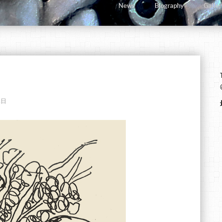
News
Biography
Galler
1日