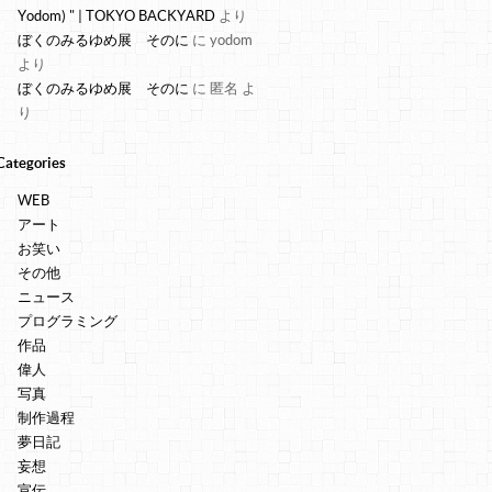
Yodom) " | TOKYO BACKYARD
より
ぼくのみるゆめ展 そのに
に
yodom
より
ぼくのみるゆめ展 そのに
に
匿名
よ
り
Categories
WEB
アート
お笑い
その他
ニュース
プログラミング
作品
偉人
写真
制作過程
夢日記
妄想
宣伝