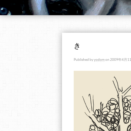
き
Published by
yodom
on
2009年4月1