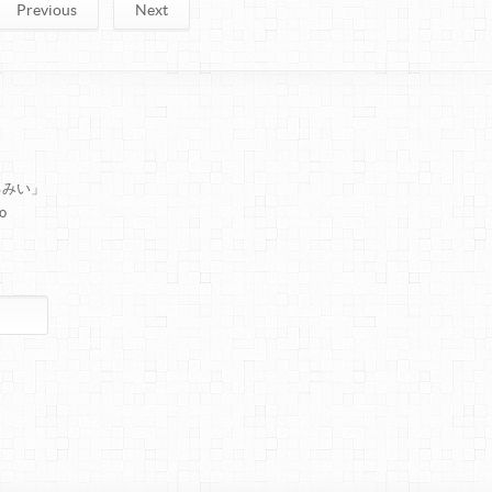
Previous
Next
るみい」
o