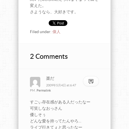
変えた。
さようなら、大好きです。
Filed under:
偉人
2 Comments
楽だ
2009年5月4日
at
6:47
PM
.
Permalink
すごぃ存在感がある人だったなー
可笑しなおっさん
優しそぅ
どんな愛を持ってたんやろ…
ライブ行きてぇと思ったなー