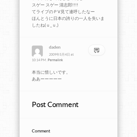
スゲー スゲー 清志郎!!!!
てライブのＰV見て連呼したなー
ほんとうに日本の誇りの一人を失いま
したね(ｕ_ｕ,)
daden
2009年5月4日
at
10:14 PM
.
Permalink
本当に惜しいです。
ああーーーーー
Post Comment
Comment