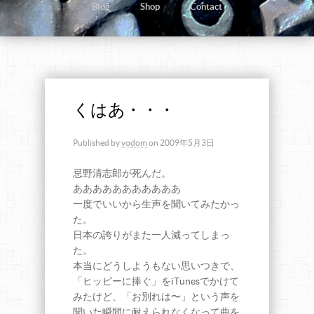
Blog
Shop
Contact
くはあ・・・
Published by
yodom
on
2009年5月3日
忌野清志郎が死んだ。
あああああああああああ
一度でいいから生声を聞いてみたかっ
た。
日本の誇りがまた一人減ってしまっ
た。
本当にどうしようもない思いつきで、
「ヒッピーに捧ぐ」をiTunesでかけて
みたけど、「お別れは〜」という声を
聞いた瞬間に耐えられなくなって曲を