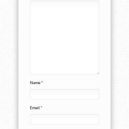
Name
*
Email
*