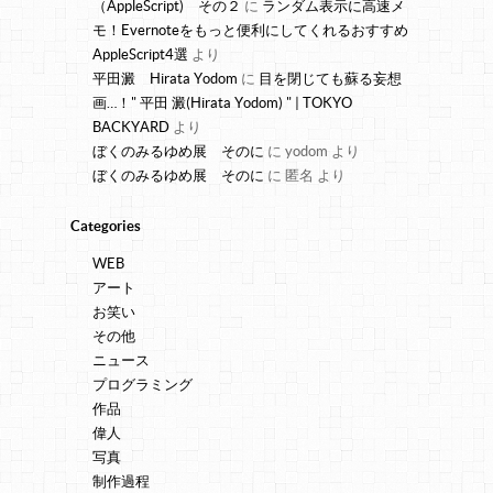
（AppleScript) その２
に
ランダム表示に高速メ
モ！Evernoteをもっと便利にしてくれるおすすめ
AppleScript4選
より
平田澱 Hirata Yodom
に
目を閉じても蘇る妄想
画…！" 平田 澱(Hirata Yodom) " | TOKYO
BACKYARD
より
ぼくのみるゆめ展 そのに
に
yodom
より
ぼくのみるゆめ展 そのに
に
匿名
より
Categories
WEB
アート
お笑い
その他
ニュース
プログラミング
作品
偉人
写真
制作過程