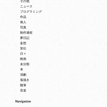
その他
ニュース
プログラミング
作品
偉人
写真
制作過程
夢日記
妄想
宣伝
日々
映画
未分類
本
演劇
落描き
随筆
音楽
Navigation