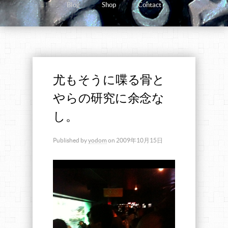
Blog
Shop
Contact
尤もそうに喋る骨と
やらの研究に余念な
し。
Published by
yodom
on
2009年10月15日