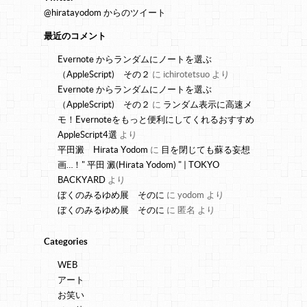
@hiratayodom からのツイート
最近のコメント
Evernote からランダムにノートを選ぶ
（AppleScript) その２
に
ichirotetsuo
より
Evernote からランダムにノートを選ぶ
（AppleScript) その２
に
ランダム表示に高速メ
モ！Evernoteをもっと便利にしてくれるおすすめ
AppleScript4選
より
平田澱 Hirata Yodom
に
目を閉じても蘇る妄想
画…！" 平田 澱(Hirata Yodom) " | TOKYO
BACKYARD
より
ぼくのみるゆめ展 そのに
に
yodom
より
ぼくのみるゆめ展 そのに
に
匿名
より
Categories
WEB
アート
お笑い