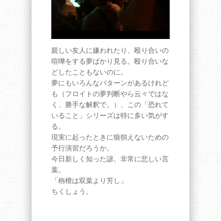
親しい友人に嫌われたり、殴り合いの
喧嘩をする夢ばかり見る。殴り合いな
どしたこともないのに。
夢にもいろんなパターンがあるけれど
も（フロイトの夢判断やら云々ではな
く、勝手な解釈で。）、この「恐れて
いること」シリーズは特に多い気がす
る。
現実に起ったときに狼狽えないための
予行演習だろうか。
今日新しく知った諺。非常に悲しい言
葉。
「栴檀は双葉より芳し」
ちくしょう。