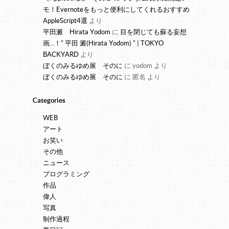
モ！Evernoteをもっと便利にしてくれるおすすめ
AppleScript4選
より
平田澱 Hirata Yodom
に
目を閉じても蘇る妄想
画…！" 平田 澱(Hirata Yodom) " | TOKYO
BACKYARD
より
ぼくのみるゆめ展 そのに
に
yodom
より
ぼくのみるゆめ展 そのに
に
匿名
より
Categories
WEB
アート
お笑い
その他
ニュース
プログラミング
作品
偉人
写真
制作過程