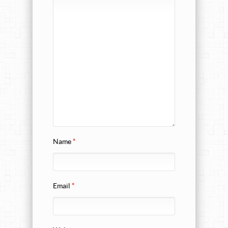
Name
*
Email
*