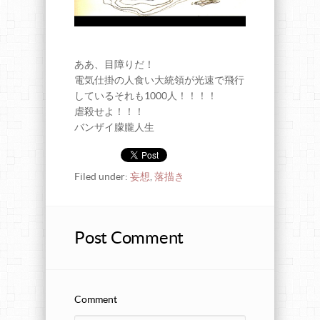
ああ、目障りだ！
電気仕掛の人食い大統領が光速で飛行
しているそれも1000人！！！！
虐殺せよ！！！
バンザイ朦朧人生
Filed under:
妄想
,
落描き
Post Comment
Comment