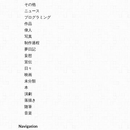
その他
ニュース
プログラミング
作品
偉人
写真
制作過程
夢日記
妄想
宣伝
日々
映画
未分類
本
演劇
落描き
随筆
音楽
Navigation