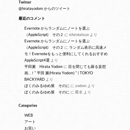
Twitter
@hiratayodom からのツイート
最近のコメント
Evernote からランダムにノートを選ぶ
（AppleScript) その２
に
ichirotetsuo
より
Evernote からランダムにノートを選ぶ
（AppleScript) その２
に
ランダム表示に高速メ
モ！Evernoteをもっと便利にしてくれるおすすめ
AppleScript4選
より
平田澱 Hirata Yodom
に
目を閉じても蘇る妄想
画…！" 平田 澱(Hirata Yodom) " | TOKYO
BACKYARD
より
ぼくのみるゆめ展 そのに
に
yodom
より
ぼくのみるゆめ展 そのに
に
匿名
より
Categories
WEB
アート
お笑い