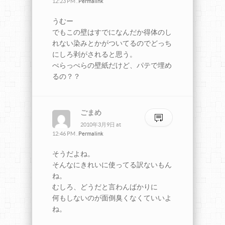
12:23 PM
.
Permalink
うむー
でもこの壁はすでになんだか得体のし
れない染みとかがついてるのでどっち
にしろ剥がされると思う。
ぺらっぺらの壁紙だけど、パテで埋め
るの？？
ごまめ
2010年3月9日
at
12:46 PM
.
Permalink
そうだよね。
そんなにきれいに使ってる訳ないもん
ね。
むしろ、どうだと言わんばかりに
何もしないのが面倒臭くなくていいよ
ね。