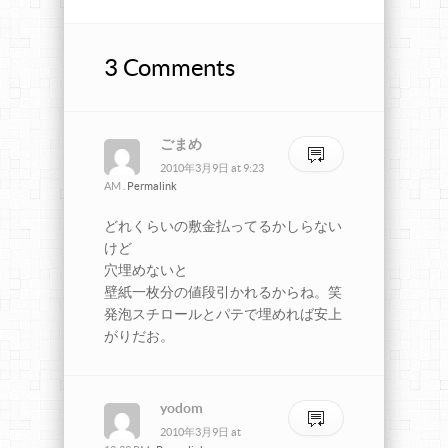
3 Comments
ごまめ
2010年3月9日
at
9:23
AM
.
Permalink
どれくらいの敷金払ってるかしらない
けど
穴埋めないと
壁紙一枚分の値段引かれるからね。笑
発泡スチロールとパテで埋めれば安上
がりだお。
yodom
2010年3月9日
at