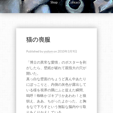
Blog
Shop
Contact
猫の喪服
Published by
yodom
on
2010年3月9日
「博士の異常な愛情」のポスターを剥
がしたら、壁紙が破れて親指大の穴が
開いた。
真っ白な壁面のちょうど真ん中あたり
にぽっこりと、内側の灰色が露出して
いる様を視界の隅にふと捉えた瞬間、
嗚呼！蜘蛛かゴキブリかあわわ！と狼
狽え、ああ、ちがったよかった、と胸
をなで下ろすという無駄な脳内やり取
りをくりかえしている。