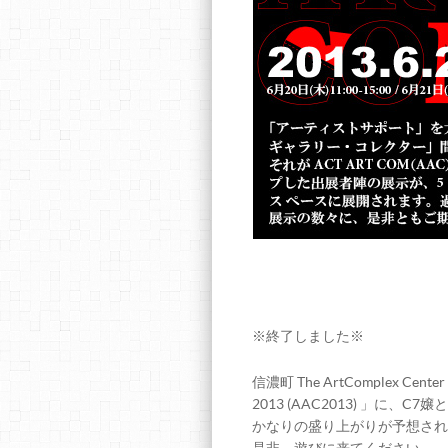
※終了しました※
信濃町 The ArtComplex Ce
2013 (AAC2013) 」に、C
かなりの盛り上がりが予想され