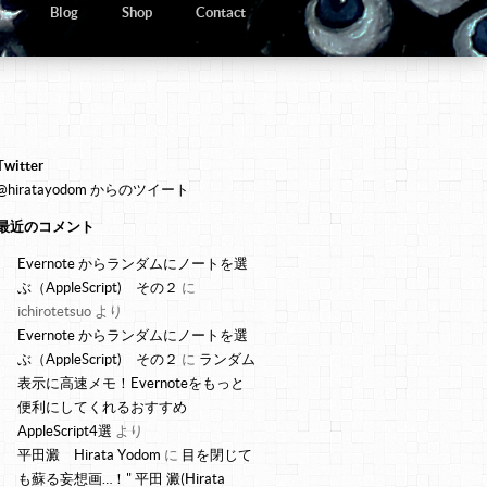
y
Blog
Shop
Contact
Twitter
@hiratayodom からのツイート
最近のコメント
Evernote からランダムにノートを選
ぶ（AppleScript) その２
に
ichirotetsuo
より
Evernote からランダムにノートを選
ぶ（AppleScript) その２
に
ランダム
表示に高速メモ！Evernoteをもっと
便利にしてくれるおすすめ
AppleScript4選
より
平田澱 Hirata Yodom
に
目を閉じて
も蘇る妄想画…！" 平田 澱(Hirata