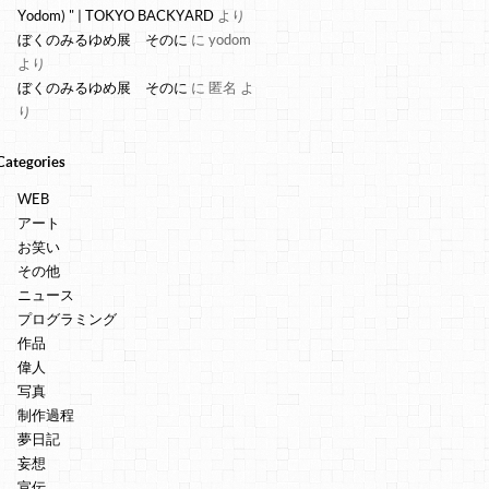
Yodom) " | TOKYO BACKYARD
より
ぼくのみるゆめ展 そのに
に
yodom
より
ぼくのみるゆめ展 そのに
に
匿名
よ
り
Categories
WEB
アート
お笑い
その他
ニュース
プログラミング
作品
偉人
写真
制作過程
夢日記
妄想
宣伝