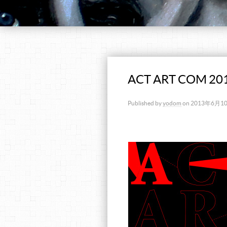
ACT ART COM 
Published by
yodom
on
2013年6月1