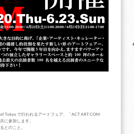
nter of Tokyo で行われるアートフェア、「ACT ART COM
7嬢と共に参加します。
るとのこと。