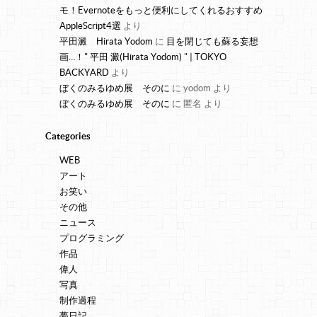
モ！Evernoteをもっと便利にしてくれるおすすめ
AppleScript4選
より
平田澱 Hirata Yodom
に
目を閉じても蘇る妄想
画…！" 平田 澱(Hirata Yodom) " | TOKYO
BACKYARD
より
ぼくのみるゆめ展 そのに
に
yodom
より
ぼくのみるゆめ展 そのに
に
匿名
より
Categories
WEB
アート
お笑い
その他
ニュース
プログラミング
作品
偉人
写真
制作過程
夢日記