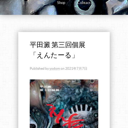
Blog
Shop
Contact
平田澱 第三回個展
「えんたーる」
Published by
yodom
on
2021年7月7日