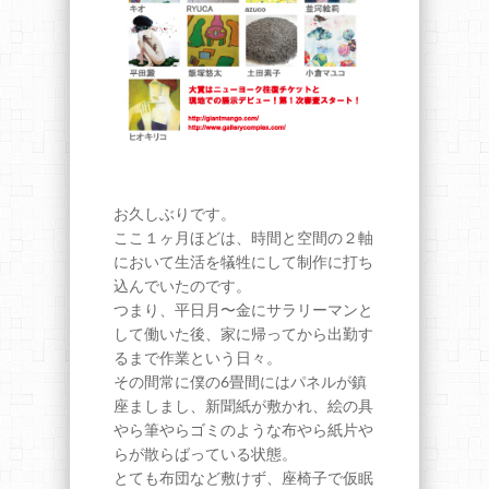
お久しぶりです。
ここ１ヶ月ほどは、時間と空間の２軸
において生活を犠牲にして制作に打ち
込んでいたのです。
つまり、平日月〜金にサラリーマンと
して働いた後、家に帰ってから出勤す
るまで作業という日々。
その間常に僕の6畳間にはパネルが鎮
座ましまし、新聞紙が敷かれ、絵の具
やら筆やらゴミのような布やら紙片や
らが散らばっている状態。
とても布団など敷けず、座椅子で仮眠