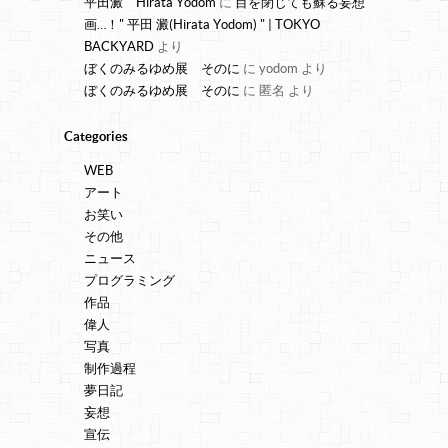
平田澱 Hirata Yodom
に
目を閉じても蘇る妄想
画…！" 平田 澱(Hirata Yodom) " | TOKYO
BACKYARD
より
ぼくのみるゆめ展 そのに
に
yodom
より
ぼくのみるゆめ展 そのに
に
匿名
より
Categories
WEB
アート
お笑い
その他
ニュース
プログラミング
作品
偉人
写真
制作過程
夢日記
妄想
宣伝