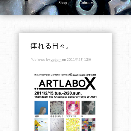
Blog
Shop
Contact
痺れる日々。
Published by
yodom
on
2011年2月13日