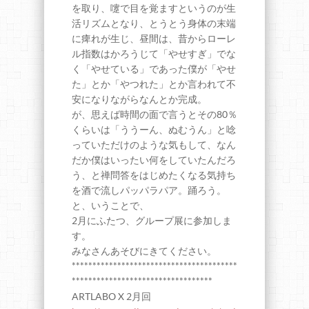
を取り、嚔で目を覚ますというのが生
活リズムとなり、とうとう身体の末端
に痺れが生じ、昼間は、昔からローレ
ル指数はかろうじて「やせすぎ」でな
く「やせている」であった僕が「やせ
た」とか「やつれた」とか言われて不
安になりながらなんとか完成。
が、思えば時間の面で言うとその80％
くらいは「ううーん、ぬむうん」と唸
っていただけのような気もして、なん
だか僕はいったい何をしていたんだろ
う、と禅問答をはじめたくなる気持ち
を酒で流しパッパラパア。踊ろう。
と、いうことで、
2月にふたつ、グループ展に参加しま
す。
みなさんあそびにきてください。
****************************************
**********************************
ARTLABO X 2月回