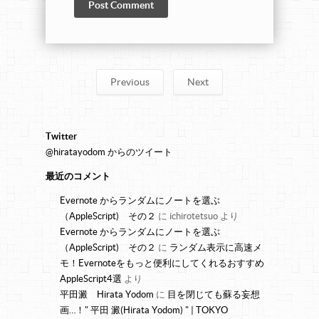
Previous
Next
Twitter
@hiratayodom からのツイート
最近のコメント
Evernote からランダムにノートを選ぶ
（AppleScript) その２
に
ichirotetsuo
より
Evernote からランダムにノートを選ぶ
（AppleScript) その２
に
ランダム表示に高速メ
モ！Evernoteをもっと便利にしてくれるおすすめ
AppleScript4選
より
平田澱 Hirata Yodom
に
目を閉じても蘇る妄想
画…！" 平田 澱(Hirata Yodom) " | TOKYO