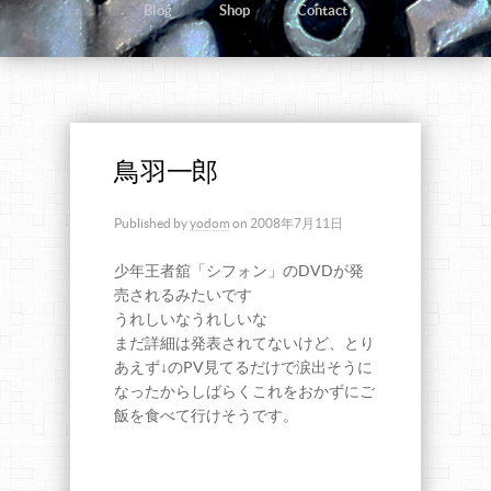
Blog
Shop
Contact
鳥羽一郎
Published by
yodom
on
2008年7月11日
少年王者舘「シフォン」のDVDが発
売されるみたいです
うれしいなうれしいな
まだ詳細は発表されてないけど、とり
あえず↓のPV見てるだけで涙出そうに
なったからしばらくこれをおかずにご
飯を食べて行けそうです。