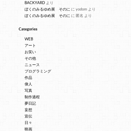
BACKYARD
より
ぼくのみるゆめ展 そのに
に
yodom
より
ぼくのみるゆめ展 そのに
に
匿名
より
Categories
WEB
アート
お笑い
その他
ニュース
プログラミング
作品
偉人
写真
制作過程
夢日記
妄想
宣伝
日々
映画