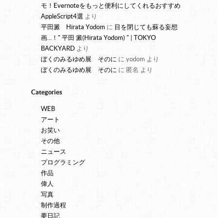
モ！Evernoteをもっと便利にしてくれるおすすめ
AppleScript4選
より
平田澱 Hirata Yodom
に
目を閉じても蘇る妄想
画…！" 平田 澱(Hirata Yodom) " | TOKYO
BACKYARD
より
ぼくのみるゆめ展 そのに
に
yodom
より
ぼくのみるゆめ展 そのに
に
匿名
より
Categories
WEB
アート
お笑い
その他
ニュース
プログラミング
作品
偉人
写真
制作過程
夢日記