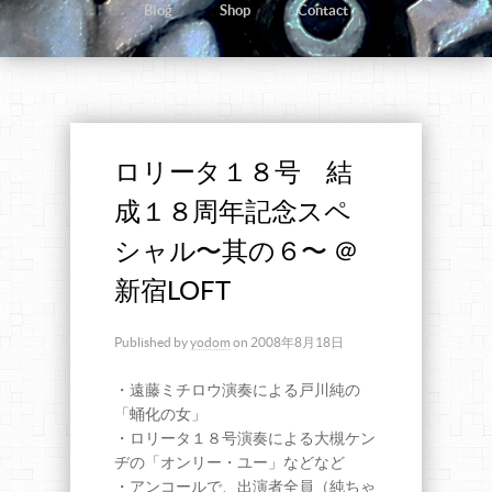
Blog
Shop
Contact
ロリータ１８号 結
成１８周年記念スペ
シャル〜其の６〜 ＠
新宿LOFT
Published by
yodom
on
2008年8月18日
・遠藤ミチロウ演奏による戸川純の
「蛹化の女」
・ロリータ１８号演奏による大槻ケン
ヂの「オンリー・ユー」などなど
・アンコールで、出演者全員（純ちゃ